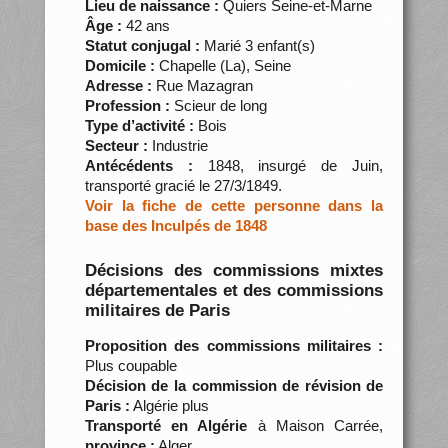
Lieu de naissance :
Quiers Seine-et-Marne
Âge :
42 ans
Statut conjugal :
Marié 3 enfant(s)
Domicile :
Chapelle (La), Seine
Adresse :
Rue Mazagran
Profession :
Scieur de long
Type d’activité :
Bois
Secteur :
Industrie
Antécédents :
1848, insurgé de Juin,
transporté gracié le 27/3/1849.
Voir la fiche de cette personne dans la
base des Inculpés de 1848
Décisions des commissions mixtes
départementales et des commissions
militaires de Paris
Proposition des commissions militaires :
Plus coupable
Décision de la commission de révision de
Paris :
Algérie plus
Transporté en Algérie
à Maison Carrée,
province :
Alger