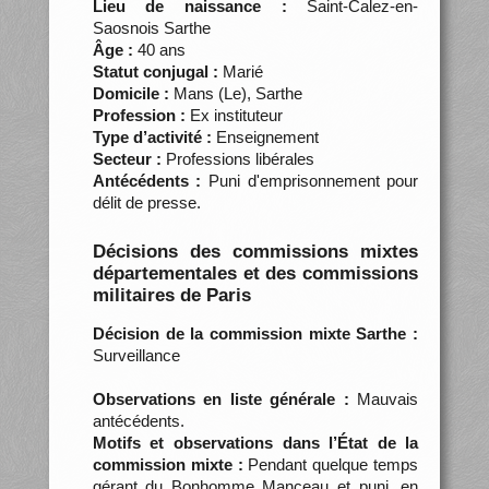
Lieu de naissance :
Saint-Calez-en-
Saosnois Sarthe
Âge :
40 ans
Statut conjugal :
Marié
Domicile :
Mans (Le), Sarthe
Profession :
Ex instituteur
Type d’activité :
Enseignement
Secteur :
Professions libérales
Antécédents :
Puni d'emprisonnement pour
délit de presse.
Décisions des commissions mixtes
départementales et des commissions
militaires de Paris
Décision de la commission mixte Sarthe :
Surveillance
Observations en liste générale :
Mauvais
antécédents.
Motifs et observations dans l’État de la
commission mixte :
Pendant quelque temps
gérant du Bonhomme Manceau et puni, en