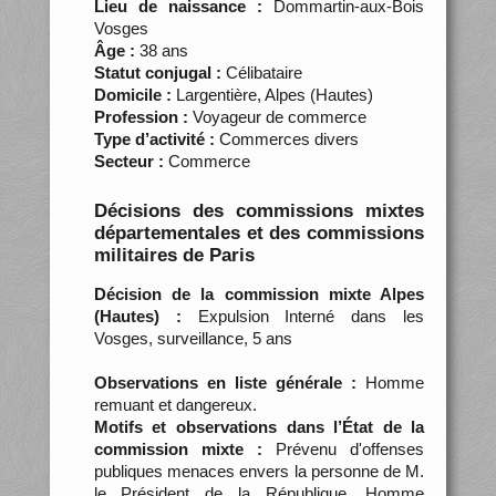
Lieu de naissance :
Dommartin-aux-Bois
Vosges
Âge :
38 ans
Statut conjugal :
Célibataire
Domicile :
Largentière, Alpes (Hautes)
Profession :
Voyageur de commerce
Type d’activité :
Commerces divers
Secteur :
Commerce
Décisions des commissions mixtes
départementales et des commissions
militaires de Paris
Décision de la commission mixte Alpes
(Hautes) :
Expulsion Interné dans les
Vosges, surveillance, 5 ans
Observations en liste générale :
Homme
remuant et dangereux.
Motifs et observations dans l’État de la
commission mixte :
Prévenu d'offenses
publiques menaces envers la personne de M.
le Président de la République. Homme