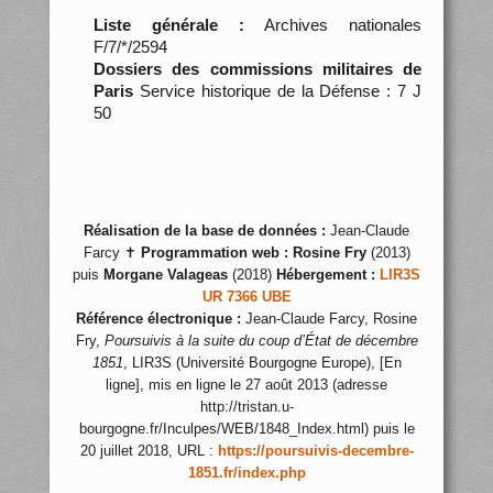
Liste générale :
Archives nationales
F/7/*/2594
Dossiers des commissions militaires de
Paris
Service historique de la Défense : 7 J
50
Réalisation de la base de données :
Jean-Claude
Farcy ✝
Programmation web :
Rosine Fry
(2013)
puis
Morgane Valageas
(2018)
Hébergement :
LIR3S
UR 7366 UBE
Référence électronique :
Jean-Claude Farcy, Rosine
Fry,
Poursuivis à la suite du coup d’État de décembre
1851
, LIR3S (Université Bourgogne Europe), [En
ligne], mis en ligne le 27 août 2013 (adresse
http://tristan.u-
bourgogne.fr/Inculpes/WEB/1848_Index.html) puis le
20 juillet 2018, URL :
https://poursuivis-decembre-
1851.fr/index.php