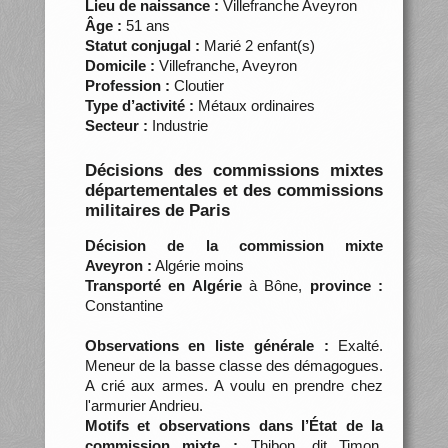
Lieu de naissance :
Villefranche Aveyron
Âge :
51 ans
Statut conjugal :
Marié 2 enfant(s)
Domicile :
Villefranche, Aveyron
Profession :
Cloutier
Type d’activité :
Métaux ordinaires
Secteur :
Industrie
Décisions des commissions mixtes
départementales et des commissions
militaires de Paris
Décision de la commission mixte
Aveyron :
Algérie moins
Transporté en Algérie
à Bône,
province :
Constantine
Observations en liste générale :
Exalté.
Meneur de la basse classe des démagogues.
A crié aux armes. A voulu en prendre chez
l'armurier Andrieu.
Motifs et observations dans l’État de la
commission mixte :
Thibon, dit Timon.