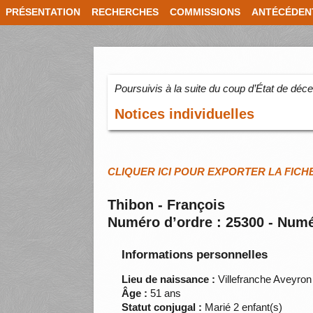
PRÉSENTATION
RECHERCHES
COMMISSIONS
ANTÉCÉDEN
Poursuivis à la suite du coup d’État de dé
Notices individuelles
CLIQUER ICI POUR EXPORTER LA FICH
Thibon - François
Numéro d’ordre : 25300 - Numé
Informations personnelles
Lieu de naissance :
Villefranche Aveyron
Âge :
51 ans
Statut conjugal :
Marié 2 enfant(s)