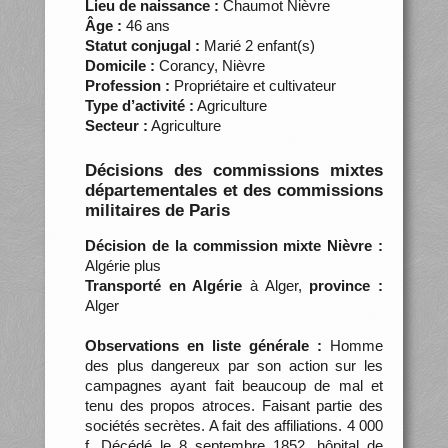
Lieu de naissance :
Chaumot Nièvre
Âge :
46 ans
Statut conjugal :
Marié 2 enfant(s)
Domicile :
Corancy, Nièvre
Profession :
Propriétaire et cultivateur
Type d’activité :
Agriculture
Secteur :
Agriculture
Décisions des commissions mixtes
départementales et des commissions
militaires de Paris
Décision de la commission mixte Nièvre :
Algérie plus
Transporté en Algérie
à Alger,
province :
Alger
Observations en liste générale :
Homme
des plus dangereux par son action sur les
campagnes ayant fait beaucoup de mal et
tenu des propos atroces. Faisant partie des
sociétés secrètes. A fait des affiliations. 4 000
f. Décédé le 8 septembre 1852, hôpital de