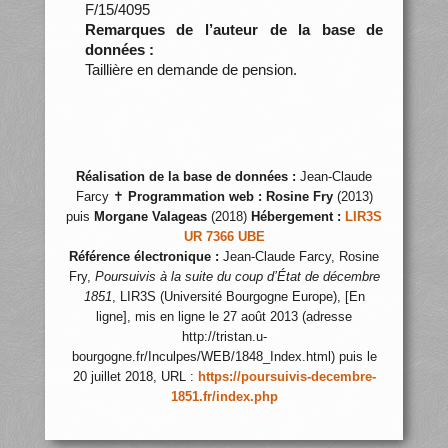
F/15/4095
Remarques de l’auteur de la base de
données :
Taillière en demande de pension.
Réalisation de la base de données :
Jean-Claude
Farcy ✝
Programmation web :
Rosine Fry
(2013)
puis
Morgane Valageas
(2018)
Hébergement :
LIR3S
UR 7366 UBE
Référence électronique :
Jean-Claude Farcy, Rosine
Fry,
Poursuivis à la suite du coup d’État de décembre
1851
, LIR3S (Université Bourgogne Europe), [En
ligne], mis en ligne le 27 août 2013 (adresse
http://tristan.u-
bourgogne.fr/Inculpes/WEB/1848_Index.html) puis le
20 juillet 2018, URL :
https://poursuivis-decembre-
1851.fr/index.php