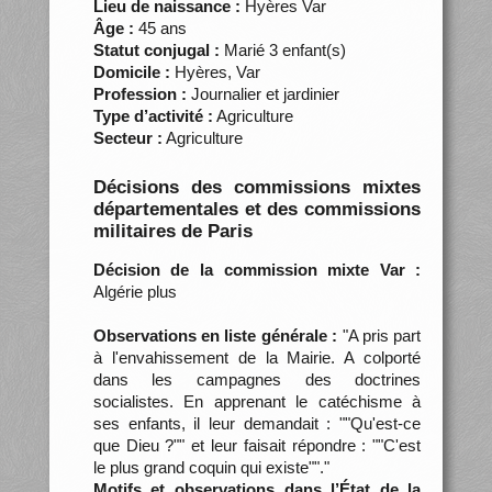
Lieu de naissance :
Hyères Var
Âge :
45 ans
Statut conjugal :
Marié 3 enfant(s)
Domicile :
Hyères, Var
Profession :
Journalier et jardinier
Type d’activité :
Agriculture
Secteur :
Agriculture
Décisions des commissions mixtes
départementales et des commissions
militaires de Paris
Décision de la commission mixte Var :
Algérie plus
Observations en liste générale :
"A pris part
à l'envahissement de la Mairie. A colporté
dans les campagnes des doctrines
socialistes. En apprenant le catéchisme à
ses enfants, il leur demandait : ""Qu'est-ce
que Dieu ?"" et leur faisait répondre : ""C'est
le plus grand coquin qui existe""."
Motifs et observations dans l’État de la