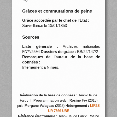
Grâces et commutations de peine
Grâce accordée par le chef de l’État :
Surveillance le 19/01/1853
Sources
Liste générale :
Archives nationales
F/7/*/2594
Dossiers de grâce :
BB/22/147/2
Remarques de l’auteur de la base de
données :
Internement à Nîmes.
Réalisation de la base de données :
Jean-Claude
Farcy ✝
Programmation web :
Rosine Fry
(2013)
puis
Morgane Valageas
(2018)
Hébergement :
LIR3S
UR 7366 UBE
Référence électronique :
Jean-Claude Farcy, Rosine