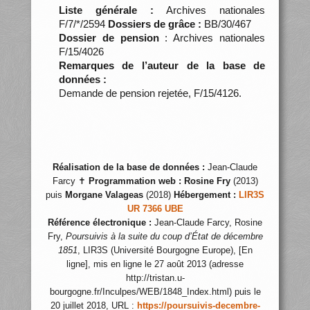
Liste générale :
Archives nationales
F/7/*/2594
Dossiers de grâce :
BB/30/467
Dossier de pension
: Archives nationales
F/15/4026
Remarques de l’auteur de la base de
données :
Demande de pension rejetée, F/15/4126.
Réalisation de la base de données :
Jean-Claude
Farcy ✝
Programmation web :
Rosine Fry
(2013)
puis
Morgane Valageas
(2018)
Hébergement :
LIR3S
UR 7366 UBE
Référence électronique :
Jean-Claude Farcy, Rosine
Fry,
Poursuivis à la suite du coup d’État de décembre
1851
, LIR3S (Université Bourgogne Europe), [En
ligne], mis en ligne le 27 août 2013 (adresse
http://tristan.u-
bourgogne.fr/Inculpes/WEB/1848_Index.html) puis le
20 juillet 2018, URL :
https://poursuivis-decembre-