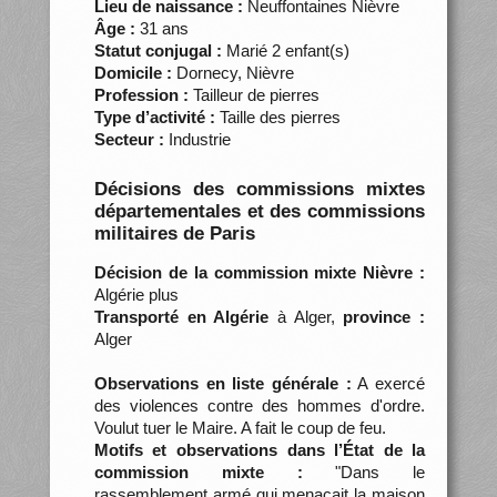
Lieu de naissance :
Neuffontaines Nièvre
Âge :
31 ans
Statut conjugal :
Marié 2 enfant(s)
Domicile :
Dornecy, Nièvre
Profession :
Tailleur de pierres
Type d’activité :
Taille des pierres
Secteur :
Industrie
Décisions des commissions mixtes
départementales et des commissions
militaires de Paris
Décision de la commission mixte Nièvre :
Algérie plus
Transporté en Algérie
à Alger,
province :
Alger
Observations en liste générale :
A exercé
des violences contre des hommes d'ordre.
Voulut tuer le Maire. A fait le coup de feu.
Motifs et observations dans l’État de la
commission mixte :
"Dans le
rassemblement armé qui menaçait la maison