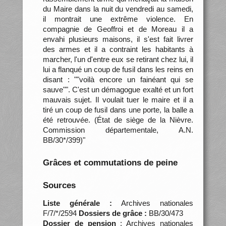
du Maire dans la nuit du vendredi au samedi,
il montrait une extrême violence. En
compagnie de Geoffroi et de Moreau il a
envahi plusieurs maisons, il s'est fait livrer
des armes et il a contraint les habitants à
marcher, l'un d'entre eux se retirant chez lui, il
lui a flanqué un coup de fusil dans les reins en
disant : ""voilà encore un fainéant qui se
sauve"". C'est un démagogue exalté et un fort
mauvais sujet. Il voulait tuer le maire et il a
tiré un coup de fusil dans une porte, la balle a
été retrouvée. (État de siège de la Nièvre.
Commission départementale, A.N.
BB/30*/399)"
Grâces et commutations de peine
Sources
Liste générale :
Archives nationales
F/7/*/2594
Dossiers de grâce :
BB/30/473
Dossier de pension
: Archives nationales