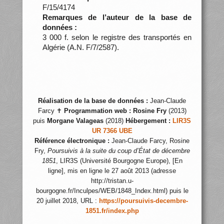
F/15/4174
Remarques de l’auteur de la base de
données :
3 000 f. selon le registre des transportés en
Algérie (A.N. F/7/2587).
Réalisation de la base de données :
Jean-Claude
Farcy ✝
Programmation web :
Rosine Fry
(2013)
puis
Morgane Valageas
(2018)
Hébergement :
LIR3S
UR 7366 UBE
Référence électronique :
Jean-Claude Farcy, Rosine
Fry,
Poursuivis à la suite du coup d’État de décembre
1851
, LIR3S (Université Bourgogne Europe), [En
ligne], mis en ligne le 27 août 2013 (adresse
http://tristan.u-
bourgogne.fr/Inculpes/WEB/1848_Index.html) puis le
20 juillet 2018, URL :
https://poursuivis-decembre-
1851.fr/index.php