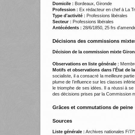
Domicile :
Bordeaux, Gironde
Profession :
Ex rédacteur en chef à La T
Type d’activité :
Professions libérales
Secteur :
Professions libérales
Antécédents :
28/6/1850, 25 frs d'amende,
Décisions des commissions mixtes
Décision de la commission mixte Giron
Observations en liste générale :
Membre d
Motifs et observations dans l’État de 
socialiste, il a consacré la meilleure par
plume de l'influence sur les classes inférie
le triomphe de ses idées. Il a réussi à 
des décisions prises par la Commission 
Grâces et commutations de peine
Sources
Liste générale :
Archives nationales F/7/