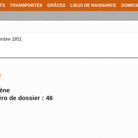
TS
TRANSPORTÉS
GRÂCES
LIEUX DE NAISSANCE
DOMICI
cembre 1851
E
gène
ro de dossier : 46