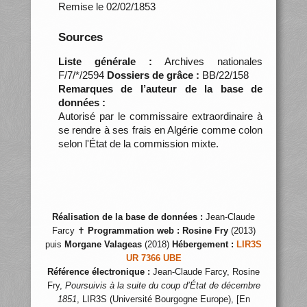
Remise le 02/02/1853
Sources
Liste générale :
Archives nationales
F/7/*/2594
Dossiers de grâce :
BB/22/158
Remarques de l’auteur de la base de
données :
Autorisé par le commissaire extraordinaire à
se rendre à ses frais en Algérie comme colon
selon l'État de la commission mixte.
Réalisation de la base de données :
Jean-Claude
Farcy ✝
Programmation web :
Rosine Fry
(2013)
puis
Morgane Valageas
(2018)
Hébergement :
LIR3S
UR 7366 UBE
Référence électronique :
Jean-Claude Farcy, Rosine
Fry,
Poursuivis à la suite du coup d’État de décembre
1851
, LIR3S (Université Bourgogne Europe), [En