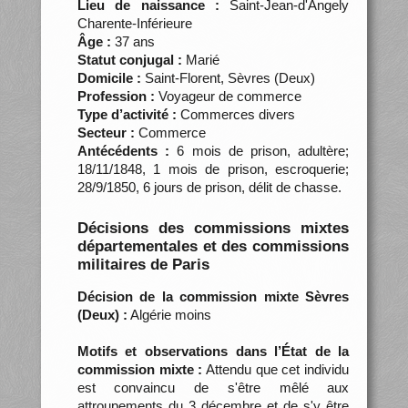
Lieu de naissance :
Saint-Jean-d'Angely
Charente-Inférieure
Âge :
37 ans
Statut conjugal :
Marié
Domicile :
Saint-Florent, Sèvres (Deux)
Profession :
Voyageur de commerce
Type d’activité :
Commerces divers
Secteur :
Commerce
Antécédents :
6 mois de prison, adultère;
18/11/1848, 1 mois de prison, escroquerie;
28/9/1850, 6 jours de prison, délit de chasse.
Décisions des commissions mixtes
départementales et des commissions
militaires de Paris
Décision de la commission mixte Sèvres
(Deux) :
Algérie moins
Motifs et observations dans l’État de la
commission mixte :
Attendu que cet individu
est convaincu de s'être mêlé aux
attroupements du 3 décembre et de s'y être