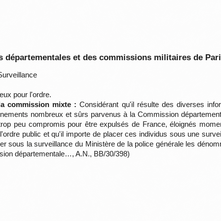
 départementales et des commissions militaires de Par
urveillance
ux pour l'ordre.
 la commission mixte :
Considérant qu'il résulte des diverses info
gnements nombreux et sûrs parvenus à la Commission départemental
 trop peu compromis pour être expulsés de France, éloignés momenta
ordre public et qu'il importe de placer ces individus sous une surv
acer sous la surveillance du Ministère de la police générale les déno
ission départementale…, A.N., BB/30/398)