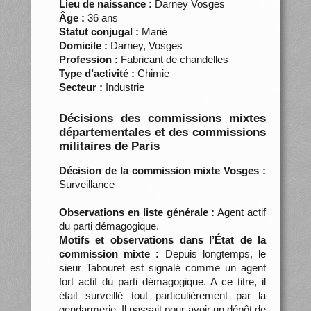
Lieu de naissance :
Darney Vosges
Âge :
36 ans
Statut conjugal :
Marié
Domicile :
Darney, Vosges
Profession :
Fabricant de chandelles
Type d’activité :
Chimie
Secteur :
Industrie
Décisions des commissions mixtes
départementales et des commissions
militaires de Paris
Décision de la commission mixte Vosges :
Surveillance
Observations en liste générale :
Agent actif
du parti démagogique.
Motifs et observations dans l’État de la
commission mixte :
Depuis longtemps, le
sieur Tabouret est signalé comme un agent
fort actif du parti démagogique. A ce titre, il
était surveillé tout particulièrement par la
gendarmerie. Il passait pour avoir un dépôt de