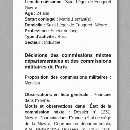
Lieu de naissance :
Saint-Léger-de-Fougeret
Nièvre
Âge :
24 ans
Statut conjugal :
Marié 1 enfant(s)
Domicile :
Saint-Léger-de-Fougeret, Nièvre
Profession :
Scieur de long
Type d’activité :
Bois
Secteur :
Industrie
Décisions des commissions mixtes
départementales et des commissions
militaires de Paris
Proposition des commissions militaires :
Non lieu
Observations en liste générale :
Poursuivi
dans l'Yonne.
Motifs et observations dans l’État de la
commission mixte :
Dossier n° 1251.
Nièvre. Poursuivi dans l'Yonne. (État de siège
de la Nièvre. Commission départementale,
A.N. BB/30*/399) Dossiers n° 1257, 1891