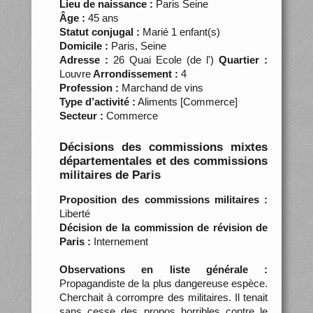
Lieu de naissance :
Paris Seine
Âge :
45 ans
Statut conjugal :
Marié 1 enfant(s)
Domicile :
Paris, Seine
Adresse :
26 Quai Ecole (de l')
Quartier :
Louvre
Arrondissement :
4
Profession :
Marchand de vins
Type d’activité :
Aliments [Commerce]
Secteur :
Commerce
Décisions des commissions mixtes
départementales et des commissions
militaires de Paris
Proposition des commissions militaires :
Liberté
Décision de la commission de révision de
Paris :
Internement
Observations en liste générale :
Propagandiste de la plus dangereuse espèce.
Cherchait à corrompre des militaires. Il tenait
sans cesse des propos horribles contre le