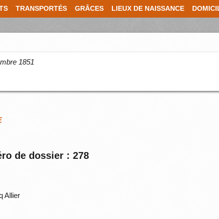
TS
TRANSPORTÉS
GRÂCES
LIEUX DE NAISSANCE
DOMICI
cembre 1851
E
ro de dossier : 278
 Allier