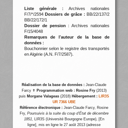
Liste générale :
Archives nationales
F/7/*/2594
Dossiers de grâce :
BB/22/137/2
BB/22/172/1
Dossier de pension
: Archives nationales
F/15/4048
Remarques de l’auteur de la base de
données :
Bouchonnier selon le registre des transportés
en Algérie (A.N. F/7/2587).
Réalisation de la base de données :
Jean-Claude
Farcy ✝
Programmation web :
Rosine Fry
(2013)
puis
Morgane Valageas
(2018)
Hébergement :
LIR3S
UR 7366 UBE
Référence électronique :
Jean-Claude Farcy, Rosine
Fry,
Poursuivis à la suite du coup d’État de décembre
1851
, LIR3S (Université Bourgogne Europe), [En
ligne], mis en ligne le 27 août 2013 (adresse