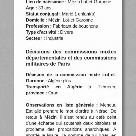
Lieu de naissance :
Mézin Lot-et-Garonne
Âge :
33 ans
Statut conjugal :
Marié 1 enfant(s)
Domicile :
Mézin, Lot-et-Garonne
Profession :
Fabricant de bouchons
Type d’activité :
Divers
Secteur :
Industrie
Décisions des commissions mixtes
départementales et des commissions
militaires de Paris
Décision de la commission mixte Lot-et-
Garonne :
Algérie plus
Transporté en Algérie
à Tlemcen,
province :
Oran
Observations en liste générale :
Meneur.
Est allé prendre le mot d'ordre à Nérac. De
retour à Mézin, il s'est rendu au café ceint
d'une écharpe qui soutenait deux pistolets et
proclama des propositions anarchiques. A
abordé le Maire, l'a sommé de lui livrer les