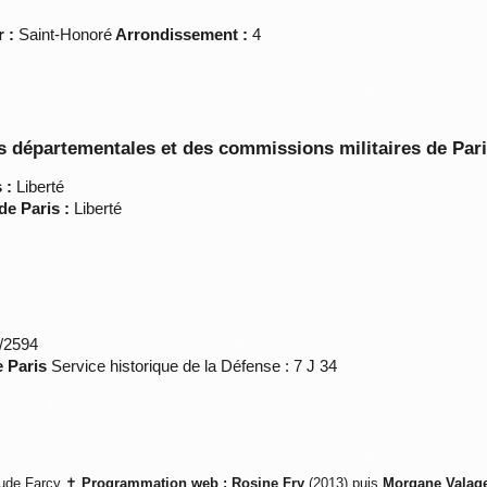
 :
Saint-Honoré
Arrondissement :
4
 départementales et des commissions militaires de Par
 :
Liberté
de Paris :
Liberté
*/2594
e Paris
Service historique de la Défense : 7 J 34
ude Farcy ✝
Programmation web :
Rosine Fry
(2013) puis
Morgane Valag