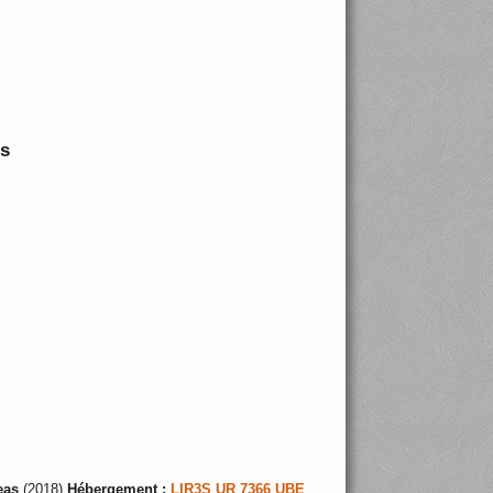
is
eas
(2018)
Hébergement :
LIR3S UR 7366 UBE