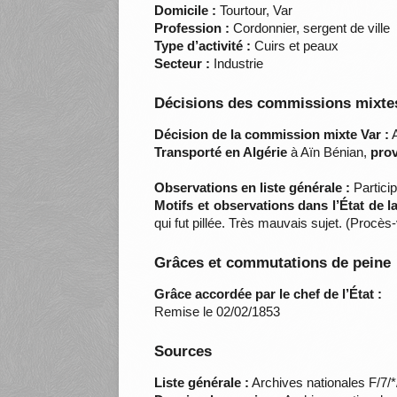
Domicile :
Tourtour, Var
Profession :
Cordonnier, sergent de ville
Type d’activité :
Cuirs et peaux
Secteur :
Industrie
Décisions des commissions mixtes
Décision de la commission mixte Var :
A
Transporté en Algérie
à Aïn Bénian,
prov
Observations en liste générale :
Particip
Motifs et observations dans l’État de 
qui fut pillée. Très mauvais sujet. (Procè
Grâces et commutations de peine
Grâce accordée par le chef de l’État :
Remise le 02/02/1853
Sources
Liste générale :
Archives nationales F/7/