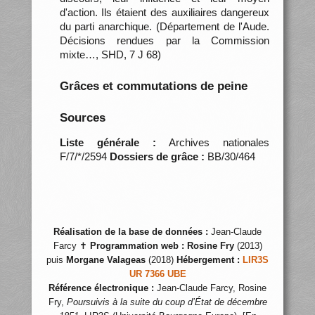
d'action. Ils étaient des auxiliaires dangereux
du parti anarchique. (Département de l'Aude.
Décisions rendues par la Commission
mixte…, SHD, 7 J 68)
Grâces et commutations de peine
Sources
Liste générale :
Archives nationales
F/7/*/2594
Dossiers de grâce :
BB/30/464
Réalisation de la base de données :
Jean-Claude
Farcy ✝
Programmation web :
Rosine Fry
(2013)
puis
Morgane Valageas
(2018)
Hébergement :
LIR3S
UR 7366 UBE
Référence électronique :
Jean-Claude Farcy, Rosine
Fry,
Poursuivis à la suite du coup d’État de décembre