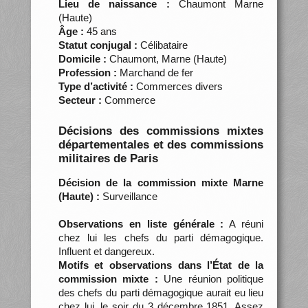
Lieu de naissance :
Chaumont Marne
(Haute)
Âge :
45 ans
Statut conjugal :
Célibataire
Domicile :
Chaumont, Marne (Haute)
Profession :
Marchand de fer
Type d’activité :
Commerces divers
Secteur :
Commerce
Décisions des commissions mixtes
départementales et des commissions
militaires de Paris
Décision de la commission mixte Marne
(Haute) :
Surveillance
Observations en liste générale :
A réuni
chez lui les chefs du parti démagogique.
Influent et dangereux.
Motifs et observations dans l’État de la
commission mixte :
Une réunion politique
des chefs du parti démagogique aurait eu lieu
chez lui, le soir du 3 décembre 1851. Assez