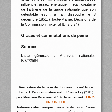
influent et assez énergique. Il était capitaine
de l'artillerie de la garde nationale que son
détestable esprit a fait dissoudre le 8
décembre 1851. (Haute-Marne. Décisions de
la Commission mixte, SHD, 7 J 74)
Grâces et commutations de peine
Sources
Liste générale :
Archives nationales
F/7/*/2594
Réalisation de la base de données :
Jean-Claude
Farcy ✝
Programmation web :
Rosine Fry
(2013)
puis
Morgane Valageas
(2018)
Hébergement :
LIR3S
UR 7366 UBE
Référence électronique :
Jean-Claude Farcy, Rosine