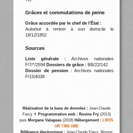
Grâces et commutations de peine
Grâce accordée par le chef de l’État :
Autorisé à rentrer à son domicile le
18/12/1852
Sources
Liste générale :
Archives nationales
F/7/*/2594
Dossiers de grâce :
BB/22/142
Dossier de pension
: Archives nationales
F/15/4038
Réalisation de la base de données :
Jean-Claude
Farcy ✝
Programmation web :
Rosine Fry
(2013)
puis
Morgane Valageas
(2018)
Hébergement :
LIR3S
UR 7366 UBE
Référence électronique :
Jean-Claude Farcy, Rosine