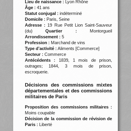
Lieu de naissance :
Lyon Rhône
Âge :
41 ans
Statut conjugal :
indéterminé
Domicile :
Paris, Seine
Adresse :
19 Rue Petit Lion Saint-Sauveur
(du)
Quartier :
Montorgueil
Arrondissement :
5
Profession :
Marchand de vins
Type d’activité :
Aliments [Commerce]
Secteur :
Commerce
Antécédents :
1839, 1 mois de prison,
outrages; 1844, 3 mois de prison,
escroquerie.
Décisions des commissions mixtes
départementales et des commissions
militaires de Paris
Proposition des commissions militaires :
Moins coupable
Décision de la commission de révision de
Paris :
Liberté