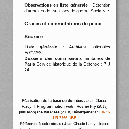
Observations en liste générale :
Détention
d'armes et de munitions de guerre. Socialiste.
Grâces et commutations de peine
Sources
Liste générale :
Archives nationales
F/7/*/2594
Dossiers des commissions militaires de
Paris
Service historique de la Défense : 7 J
24
Réalisation de la base de données :
Jean-Claude
Farcy ✝
Programmation web :
Rosine Fry
(2013)
puis
Morgane Valageas
(2018)
Hébergement :
LIR3S
UR 7366 UBE
Référence électronique :
Jean-Claude Farcy, Rosine