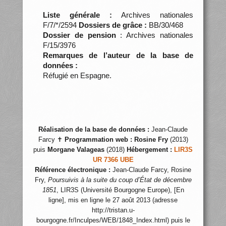
Liste générale :
Archives nationales
F/7/*/2594
Dossiers de grâce :
BB/30/468
Dossier de pension
: Archives nationales
F/15/3976
Remarques de l’auteur de la base de
données :
Réfugié en Espagne.
Réalisation de la base de données :
Jean-Claude
Farcy ✝
Programmation web :
Rosine Fry
(2013)
puis
Morgane Valageas
(2018)
Hébergement :
LIR3S
UR 7366 UBE
Référence électronique :
Jean-Claude Farcy, Rosine
Fry,
Poursuivis à la suite du coup d’État de décembre
1851
, LIR3S (Université Bourgogne Europe), [En
ligne], mis en ligne le 27 août 2013 (adresse
http://tristan.u-
bourgogne.fr/Inculpes/WEB/1848_Index.html) puis le