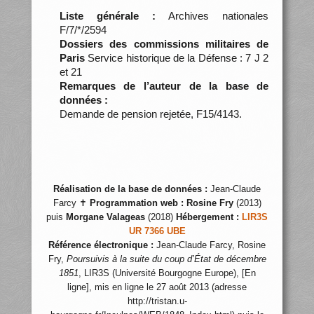
Liste générale :
Archives nationales
F/7/*/2594
Dossiers des commissions militaires de
Paris
Service historique de la Défense : 7 J 2
et 21
Remarques de l’auteur de la base de
données :
Demande de pension rejetée, F15/4143.
Réalisation de la base de données :
Jean-Claude
Farcy ✝
Programmation web :
Rosine Fry
(2013)
puis
Morgane Valageas
(2018)
Hébergement :
LIR3S
UR 7366 UBE
Référence électronique :
Jean-Claude Farcy, Rosine
Fry,
Poursuivis à la suite du coup d’État de décembre
1851
, LIR3S (Université Bourgogne Europe), [En
ligne], mis en ligne le 27 août 2013 (adresse
http://tristan.u-