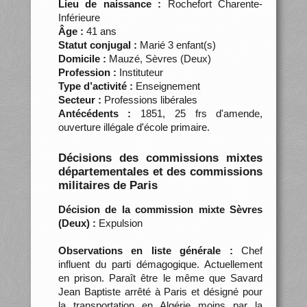
Lieu de naissance :
Rochefort Charente-
Inférieure
Âge :
41 ans
Statut conjugal :
Marié 3 enfant(s)
Domicile :
Mauzé, Sèvres (Deux)
Profession :
Instituteur
Type d’activité :
Enseignement
Secteur :
Professions libérales
Antécédents :
1851, 25 frs d'amende,
ouverture illégale d'école primaire.
Décisions des commissions mixtes
départementales et des commissions
militaires de Paris
Décision de la commission mixte Sèvres
(Deux) :
Expulsion
Observations en liste générale :
Chef
influent du parti démagogique. Actuellement
en prison. Paraît être le même que Savard
Jean Baptiste arrêté à Paris et désigné pour
la transportation en Algérie moins par la