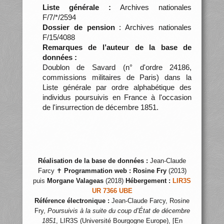
Liste générale :
Archives nationales
F/7/*/2594
Dossier de pension
: Archives nationales
F/15/4088
Remarques de l’auteur de la base de
données :
Doublon de Savard (n° d'ordre 24186,
commissions militaires de Paris) dans la
Liste générale par ordre alphabétique des
individus poursuivis en France à l'occasion
de l'insurrection de décembre 1851.
Réalisation de la base de données :
Jean-Claude
Farcy ✝
Programmation web :
Rosine Fry
(2013)
puis
Morgane Valageas
(2018)
Hébergement :
LIR3S
UR 7366 UBE
Référence électronique :
Jean-Claude Farcy, Rosine
Fry,
Poursuivis à la suite du coup d’État de décembre
1851
, LIR3S (Université Bourgogne Europe), [En