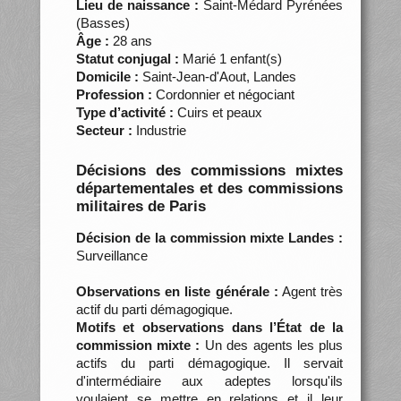
Lieu de naissance :
Saint-Médard Pyrénées
(Basses)
Âge :
28 ans
Statut conjugal :
Marié 1 enfant(s)
Domicile :
Saint-Jean-d'Aout, Landes
Profession :
Cordonnier et négociant
Type d’activité :
Cuirs et peaux
Secteur :
Industrie
Décisions des commissions mixtes
départementales et des commissions
militaires de Paris
Décision de la commission mixte Landes :
Surveillance
Observations en liste générale :
Agent très
actif du parti démagogique.
Motifs et observations dans l’État de la
commission mixte :
Un des agents les plus
actifs du parti démagogique. Il servait
d'intermédiaire aux adeptes lorsqu'ils
voulaient se mettre en relations et il leur