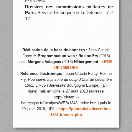
F/7/*/2594
Dossiers des commissions militaires de
Paris
Service historique de la Défense : 7 J
12
Réalisation de la base de données :
Jean-Claude
Farcy ✝
Programmation web :
Rosine Fry
(2013)
puis
Morgane Valageas
(2018)
Hébergement :
LIR3S
UR 7366 UBE
Référence électronique :
Jean-Claude Farcy, Rosine
Fry,
Poursuivis à la suite du coup d’État de décembre
1851
, LIR3S (Université Bourgogne Europe), [En
ligne], mis en ligne le 27 août 2013 (adresse
http://tristan.u-
bourgogne.fr/Inculpes/WEB/1848_Index.html) puis le
20 juillet 2018, URL :
https://poursuivis-decembre-
1851.fr/index.php