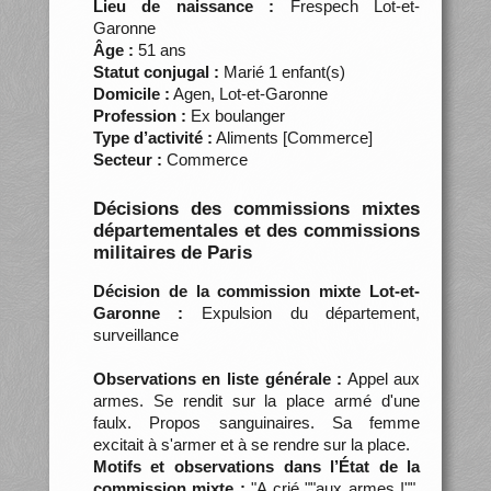
Lieu de naissance :
Frespech Lot-et-
Garonne
Âge :
51 ans
Statut conjugal :
Marié 1 enfant(s)
Domicile :
Agen, Lot-et-Garonne
Profession :
Ex boulanger
Type d’activité :
Aliments [Commerce]
Secteur :
Commerce
Décisions des commissions mixtes
départementales et des commissions
militaires de Paris
Décision de la commission mixte Lot-et-
Garonne :
Expulsion du département,
surveillance
Observations en liste générale :
Appel aux
armes. Se rendit sur la place armé d'une
faulx. Propos sanguinaires. Sa femme
excitait à s'armer et à se rendre sur la place.
Motifs et observations dans l’État de la
commission mixte :
"A crié ""aux armes !"".