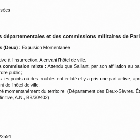
ssées
 départementales et des commissions militaires de Par
s (Deux) :
Expulsion Momentanée
ive à l'insurrection. A envahi l'hôtel de ville.
la commission mixte :
Attendu que Saillant, par son affiliation au p
rdre public;
 les points où des troubles ont éclaté et y a pris une part active, apr
 de l'hôtel de ville.
igné momentanément du territoire. (Département des Deux-Sèvres. Ét
initive, A.N., BB/30/402)
*/2594