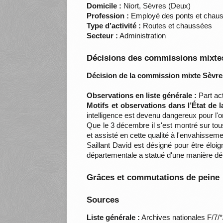
Domicile :
Niort, Sèvres (Deux)
Profession :
Employé des ponts et chau
Type d’activité :
Routes et chaussées
Secteur :
Administration
Décisions des commissions mixtes
Décision de la commission mixte Sèvre
Observations en liste générale :
Part act
Motifs et observations dans l’État de 
intelligence est devenu dangereux pour l'o
Que le 3 décembre il s'est montré sur tous
et assisté en cette qualité à l'envahissement
Saillant David est désigné pour être élo
départementale a statué d'une manière déf
Grâces et commutations de peine
Sources
Liste générale :
Archives nationales F/7/