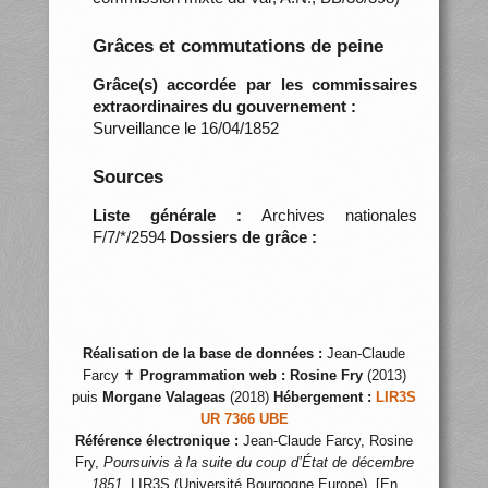
Grâces et commutations de peine
Grâce(s) accordée par les commissaires
extraordinaires du gouvernement :
Surveillance le 16/04/1852
Sources
Liste générale :
Archives nationales
F/7/*/2594
Dossiers de grâce :
Réalisation de la base de données :
Jean-Claude
Farcy ✝
Programmation web :
Rosine Fry
(2013)
puis
Morgane Valageas
(2018)
Hébergement :
LIR3S
UR 7366 UBE
Référence électronique :
Jean-Claude Farcy, Rosine
Fry,
Poursuivis à la suite du coup d’État de décembre
1851
, LIR3S (Université Bourgogne Europe), [En