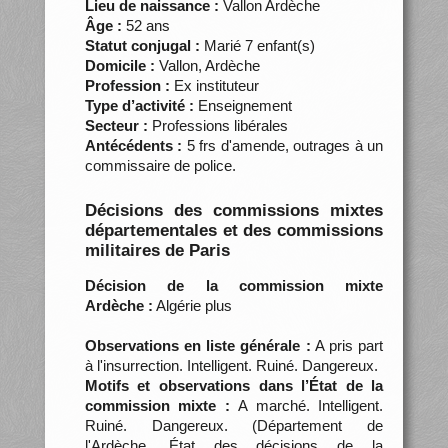
Lieu de naissance :
Vallon Ardèche
Âge :
52 ans
Statut conjugal :
Marié 7 enfant(s)
Domicile :
Vallon, Ardèche
Profession :
Ex instituteur
Type d’activité :
Enseignement
Secteur :
Professions libérales
Antécédents :
5 frs d'amende, outrages à un
commissaire de police.
Décisions des commissions mixtes
départementales et des commissions
militaires de Paris
Décision de la commission mixte
Ardèche :
Algérie plus
Observations en liste générale :
A pris part
à l'insurrection. Intelligent. Ruiné. Dangereux.
Motifs et observations dans l’État de la
commission mixte :
A marché. Intelligent.
Ruiné. Dangereux. (Département de
l'Ardèche. État des décisions de la