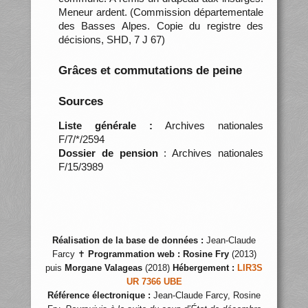
Meneur ardent. (Commission départementale
des Basses Alpes. Copie du registre des
décisions, SHD, 7 J 67)
Grâces et commutations de peine
Sources
Liste générale :
Archives nationales
F/7/*/2594
Dossier de pension
: Archives nationales
F/15/3989
Réalisation de la base de données :
Jean-Claude
Farcy ✝
Programmation web :
Rosine Fry
(2013)
puis
Morgane Valageas
(2018)
Hébergement :
LIR3S
UR 7366 UBE
Référence électronique :
Jean-Claude Farcy, Rosine