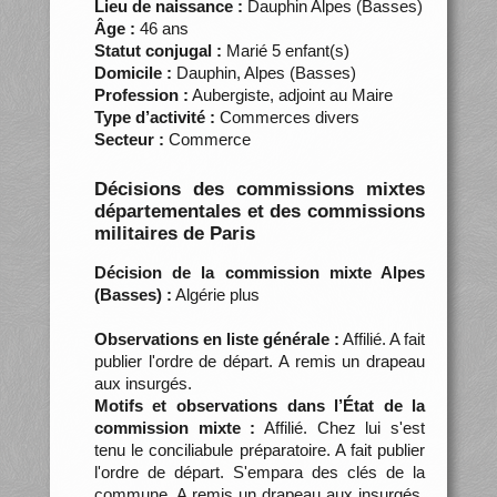
Lieu de naissance :
Dauphin Alpes (Basses)
Âge :
46 ans
Statut conjugal :
Marié 5 enfant(s)
Domicile :
Dauphin, Alpes (Basses)
Profession :
Aubergiste, adjoint au Maire
Type d’activité :
Commerces divers
Secteur :
Commerce
Décisions des commissions mixtes
départementales et des commissions
militaires de Paris
Décision de la commission mixte Alpes
(Basses) :
Algérie plus
Observations en liste générale :
Affilié. A fait
publier l'ordre de départ. A remis un drapeau
aux insurgés.
Motifs et observations dans l’État de la
commission mixte :
Affilié. Chez lui s'est
tenu le conciliabule préparatoire. A fait publier
l'ordre de départ. S'empara des clés de la
commune. A remis un drapeau aux insurgés.