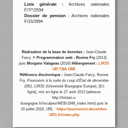
Liste générale :
Archives nationales
F/7/*/2594
Dossier de pension
: Archives nationales
F/15/3994
Réalisation de la base de données :
Jean-Claude
Farcy ✝
Programmation web :
Rosine Fry
(2013)
puis
Morgane Valageas
(2018)
Hébergement :
LIR3S
UR 7366 UBE
Référence électronique :
Jean-Claude Farcy, Rosine
Fry,
Poursuivis à la suite du coup d’État de décembre
1851
, LIR3S (Université Bourgogne Europe), [En
ligne], mis en ligne le 27 août 2013 (adresse
http://tristan.u-
bourgogne.fr/Inculpes/WEB/1848_Index.html) puis le
20 juillet 2018, URL :
https://poursuivis-decembre-
1851.fr/index.php