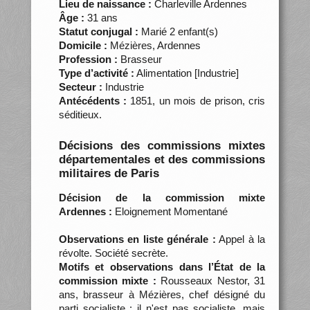
Lieu de naissance :
Charleville Ardennes
Âge :
31 ans
Statut conjugal :
Marié 2 enfant(s)
Domicile :
Mézières, Ardennes
Profession :
Brasseur
Type d’activité :
Alimentation [Industrie]
Secteur :
Industrie
Antécédents :
1851, un mois de prison, cris
séditieux.
Décisions des commissions mixtes
départementales et des commissions
militaires de Paris
Décision de la commission mixte
Ardennes :
Eloignement Momentané
Observations en liste générale :
Appel à la
révolte. Société secrète.
Motifs et observations dans l’État de la
commission mixte :
Rousseaux Nestor, 31
ans, brasseur à Mézières, chef désigné du
parti socialiste : il n'est pas socialiste, mais