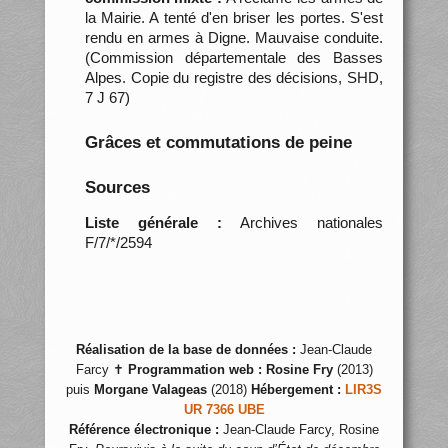
la Mairie. A tenté d'en briser les portes. S'est
rendu en armes à Digne. Mauvaise conduite.
(Commission départementale des Basses
Alpes. Copie du registre des décisions, SHD,
7 J 67)
Grâces et commutations de peine
Sources
Liste générale :
Archives nationales
F/7/*/2594
Réalisation de la base de données :
Jean-Claude
Farcy ✝
Programmation web :
Rosine Fry
(2013)
puis
Morgane Valageas
(2018)
Hébergement :
LIR3S
UR 7366 UBE
Référence électronique :
Jean-Claude Farcy, Rosine