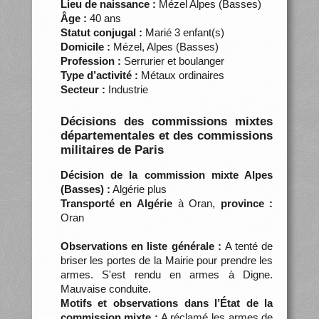
Lieu de naissance :
Mézel Alpes (Basses)
Âge :
40 ans
Statut conjugal :
Marié 3 enfant(s)
Domicile :
Mézel, Alpes (Basses)
Profession :
Serrurier et boulanger
Type d’activité :
Métaux ordinaires
Secteur :
Industrie
Décisions des commissions mixtes
départementales et des commissions
militaires de Paris
Décision de la commission mixte Alpes
(Basses) :
Algérie plus
Transporté en Algérie
à Oran,
province :
Oran
Observations en liste générale :
A tenté de
briser les portes de la Mairie pour prendre les
armes. S'est rendu en armes à Digne.
Mauvaise conduite.
Motifs et observations dans l’État de la
commission mixte :
A réclamé les armes de