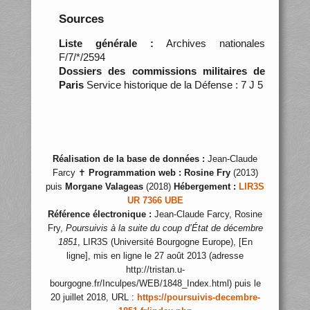
Sources
Liste générale :
Archives nationales
F/7/*/2594
Dossiers des commissions militaires de
Paris
Service historique de la Défense : 7 J 5
Réalisation de la base de données :
Jean-Claude
Farcy ✝
Programmation web :
Rosine Fry
(2013)
puis
Morgane Valageas
(2018)
Hébergement :
LIR3S
UR 7366 UBE
Référence électronique :
Jean-Claude Farcy, Rosine
Fry,
Poursuivis à la suite du coup d’État de décembre
1851
, LIR3S (Université Bourgogne Europe), [En
ligne], mis en ligne le 27 août 2013 (adresse
http://tristan.u-
bourgogne.fr/Inculpes/WEB/1848_Index.html) puis le
20 juillet 2018, URL :
https://poursuivis-decembre-