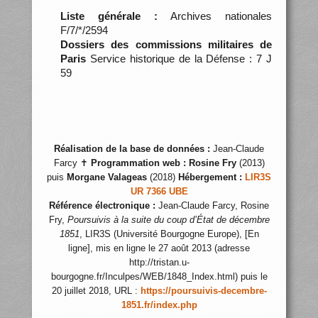
Liste générale :
Archives nationales
F/7/*/2594
Dossiers des commissions militaires de
Paris
Service historique de la Défense : 7 J
59
Réalisation de la base de données :
Jean-Claude
Farcy ✝
Programmation web :
Rosine Fry
(2013)
puis
Morgane Valageas
(2018)
Hébergement :
LIR3S
UR 7366 UBE
Référence électronique :
Jean-Claude Farcy, Rosine
Fry,
Poursuivis à la suite du coup d’État de décembre
1851
, LIR3S (Université Bourgogne Europe), [En
ligne], mis en ligne le 27 août 2013 (adresse
http://tristan.u-
bourgogne.fr/Inculpes/WEB/1848_Index.html) puis le
20 juillet 2018, URL :
https://poursuivis-decembre-
1851.fr/index.php