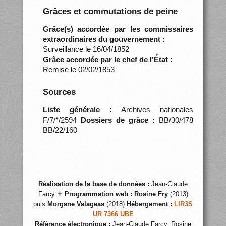
Grâces et commutations de peine
Grâce(s) accordée par les commissaires
extraordinaires du gouvernement :
Surveillance le 16/04/1852
Grâce accordée par le chef de l’État :
Remise le 02/02/1853
Sources
Liste générale :
Archives nationales
F/7/*/2594
Dossiers de grâce :
BB/30/478
BB/22/160
Réalisation de la base de données :
Jean-Claude
Farcy ✝
Programmation web :
Rosine Fry
(2013)
puis
Morgane Valageas
(2018)
Hébergement :
LIR3S
UR 7366 UBE
Référence électronique :
Jean-Claude Farcy, Rosine