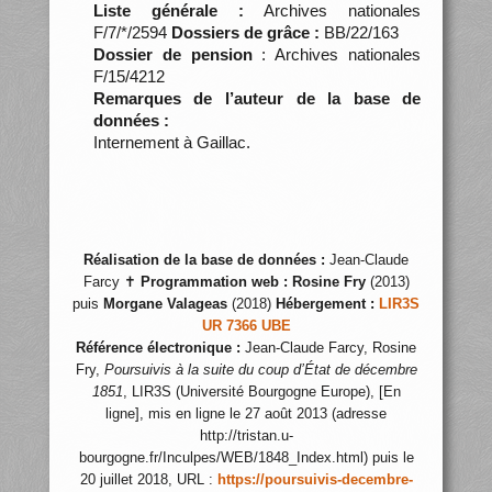
Liste générale :
Archives nationales
F/7/*/2594
Dossiers de grâce :
BB/22/163
Dossier de pension
: Archives nationales
F/15/4212
Remarques de l’auteur de la base de
données :
Internement à Gaillac.
Réalisation de la base de données :
Jean-Claude
Farcy ✝
Programmation web :
Rosine Fry
(2013)
puis
Morgane Valageas
(2018)
Hébergement :
LIR3S
UR 7366 UBE
Référence électronique :
Jean-Claude Farcy, Rosine
Fry,
Poursuivis à la suite du coup d’État de décembre
1851
, LIR3S (Université Bourgogne Europe), [En
ligne], mis en ligne le 27 août 2013 (adresse
http://tristan.u-
bourgogne.fr/Inculpes/WEB/1848_Index.html) puis le
20 juillet 2018, URL :
https://poursuivis-decembre-