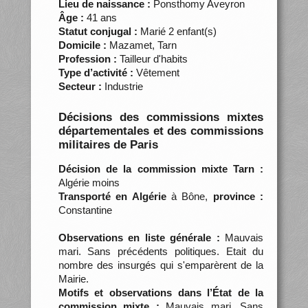
Lieu de naissance :
Ponsthomy Aveyron
Âge :
41 ans
Statut conjugal :
Marié 2 enfant(s)
Domicile :
Mazamet, Tarn
Profession :
Tailleur d'habits
Type d’activité :
Vêtement
Secteur :
Industrie
Décisions des commissions mixtes
départementales et des commissions
militaires de Paris
Décision de la commission mixte Tarn :
Algérie moins
Transporté en Algérie
à Bône,
province :
Constantine
Observations en liste générale :
Mauvais
mari. Sans précédents politiques. Etait du
nombre des insurgés qui s'emparèrent de la
Mairie.
Motifs et observations dans l’État de la
commission mixte :
Mauvais mari. Sans