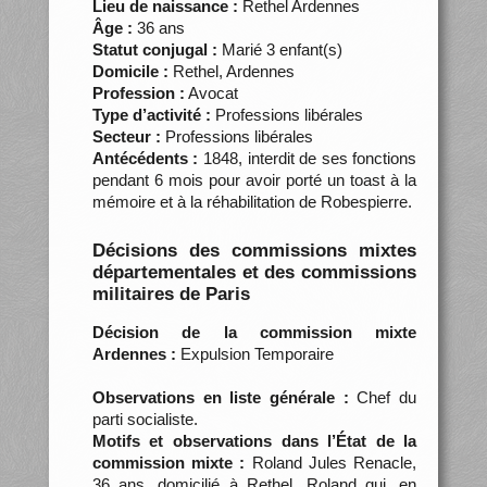
Lieu de naissance :
Rethel Ardennes
Âge :
36 ans
Statut conjugal :
Marié 3 enfant(s)
Domicile :
Rethel, Ardennes
Profession :
Avocat
Type d’activité :
Professions libérales
Secteur :
Professions libérales
Antécédents :
1848, interdit de ses fonctions
pendant 6 mois pour avoir porté un toast à la
mémoire et à la réhabilitation de Robespierre.
Décisions des commissions mixtes
départementales et des commissions
militaires de Paris
Décision de la commission mixte
Ardennes :
Expulsion Temporaire
Observations en liste générale :
Chef du
parti socialiste.
Motifs et observations dans l’État de la
commission mixte :
Roland Jules Renacle,
36 ans, domicilié à Rethel. Roland qui, en