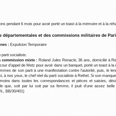
ions pendant 6 mois pour avoir porté un toast à la mémoire et à la réha
 départementales et des commissions militaires de Par
nes :
Expulsion Temporaire
parti socialiste.
la commission mixte :
Roland Jules Renacle, 36 ans, domicilié à Reth
cour d'appel de Metz pour avoir dans un banquet, porté un toast à la r
mmes de son parti à une manifestation contre l'autorité, puis, le l
t, à nos yeux, le chef réel du parti socialiste à Rethel. Si son manqu
 moins dans toutes les correspondances et pièces et saisies, dés
le que, soit par lui soit par sa femme, il jouit d'une assez bel
N., BB/30/401)