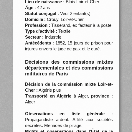
Lieu de naissance :
Blois Loir-et-Cher
Âge :
42 ans
Statut conjugal :
Veuf 2 enfant(s)
Domicile :
Crouy, Loir-et-Cher
Profession :
Tisserand, ex facteur à la poste
Type d’activité :
Textile
Secteur :
Industrie
Antécédents :
1852, 15 jours de prison pour
injures envers le juge de paix et le curé.
Décisions des commissions mixtes
départementales et des commissions
militaires de Paris
Décision de la commission mixte Loir-et-
Cher :
Algérie plus
Transporté en Algérie
à Alger,
province :
Alger
Observations en liste générale :
Propagandiste ardent. Affilié aux sociétés
secrètes. Menaces de pillage.
Motifs et observations dans l’État de la