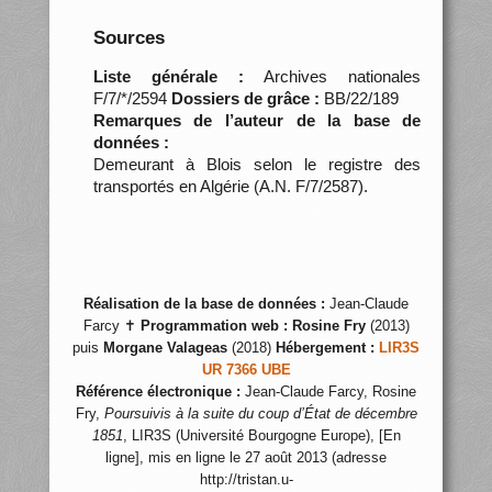
Sources
Liste générale :
Archives nationales
F/7/*/2594
Dossiers de grâce :
BB/22/189
Remarques de l’auteur de la base de
données :
Demeurant à Blois selon le registre des
transportés en Algérie (A.N. F/7/2587).
Réalisation de la base de données :
Jean-Claude
Farcy ✝
Programmation web :
Rosine Fry
(2013)
puis
Morgane Valageas
(2018)
Hébergement :
LIR3S
UR 7366 UBE
Référence électronique :
Jean-Claude Farcy, Rosine
Fry,
Poursuivis à la suite du coup d’État de décembre
1851
, LIR3S (Université Bourgogne Europe), [En
ligne], mis en ligne le 27 août 2013 (adresse
http://tristan.u-