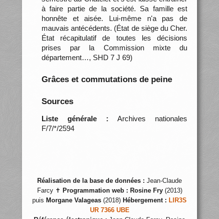
à faire partie de la société. Sa famille est
honnête et aisée. Lui-même n'a pas de
mauvais antécédents. (État de siège du Cher.
État récapitulatif de toutes les décisions
prises par la Commission mixte du
département…, SHD 7 J 69)
Grâces et commutations de peine
Sources
Liste générale :
Archives nationales
F/7/*/2594
Réalisation de la base de données :
Jean-Claude
Farcy ✝
Programmation web :
Rosine Fry
(2013)
puis
Morgane Valageas
(2018)
Hébergement :
LIR3S
UR 7366 UBE