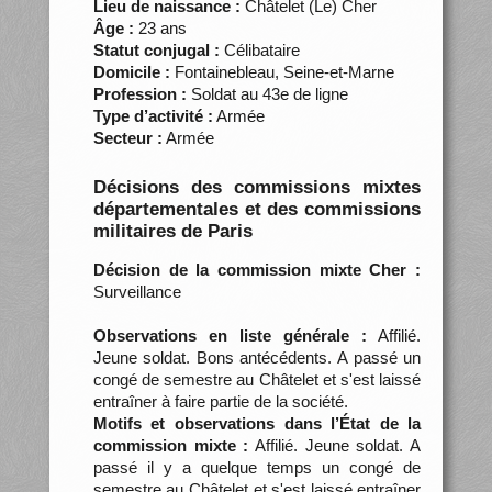
Lieu de naissance :
Châtelet (Le) Cher
Âge :
23 ans
Statut conjugal :
Célibataire
Domicile :
Fontainebleau, Seine-et-Marne
Profession :
Soldat au 43e de ligne
Type d’activité :
Armée
Secteur :
Armée
Décisions des commissions mixtes
départementales et des commissions
militaires de Paris
Décision de la commission mixte Cher :
Surveillance
Observations en liste générale :
Affilié.
Jeune soldat. Bons antécédents. A passé un
congé de semestre au Châtelet et s'est laissé
entraîner à faire partie de la société.
Motifs et observations dans l’État de la
commission mixte :
Affilié. Jeune soldat. A
passé il y a quelque temps un congé de
semestre au Châtelet et s'est laissé entraîner