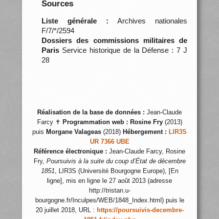
Sources
Liste générale :
Archives nationales
F/7/*/2594
Dossiers des commissions militaires de
Paris
Service historique de la Défense : 7 J
28
Réalisation de la base de données :
Jean-Claude
Farcy ✝
Programmation web :
Rosine Fry
(2013)
puis
Morgane Valageas
(2018)
Hébergement :
LIR3S
UR 7366 UBE
Référence électronique :
Jean-Claude Farcy, Rosine
Fry,
Poursuivis à la suite du coup d’État de décembre
1851
, LIR3S (Université Bourgogne Europe), [En
ligne], mis en ligne le 27 août 2013 (adresse
http://tristan.u-
bourgogne.fr/Inculpes/WEB/1848_Index.html) puis le
20 juillet 2018, URL :
https://poursuivis-decembre-