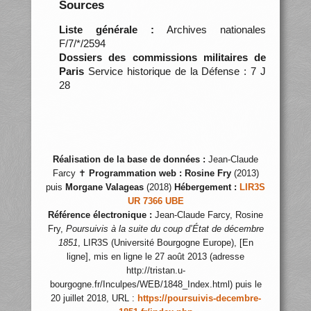
Sources
Liste générale :
Archives nationales
F/7/*/2594
Dossiers des commissions militaires de
Paris
Service historique de la Défense : 7 J
28
Réalisation de la base de données :
Jean-Claude
Farcy ✝
Programmation web :
Rosine Fry
(2013)
puis
Morgane Valageas
(2018)
Hébergement :
LIR3S
UR 7366 UBE
Référence électronique :
Jean-Claude Farcy, Rosine
Fry,
Poursuivis à la suite du coup d’État de décembre
1851
, LIR3S (Université Bourgogne Europe), [En
ligne], mis en ligne le 27 août 2013 (adresse
http://tristan.u-
bourgogne.fr/Inculpes/WEB/1848_Index.html) puis le
20 juillet 2018, URL :
https://poursuivis-decembre-