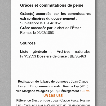
Grâces et commutations de peine
Grâce(s) accordée par les commissaires
extraordinaires du gouvernement :
Surveillance le 15/04/1852
Grâce accordée par le chef de l’État :
Remise le 02/02/1853
Sources
Liste générale :
Archives nationales
F/7/*/2593
Dossiers de grâce :
BB/30/463
Réalisation de la base de données :
Jean-Claude
Farcy ✝
Programmation web :
Rosine Fry
(2013)
puis
Morgane Valageas
(2018)
Hébergement :
LIR3S
UR 7366 UBE
Référence électronique :
Jean-Claude Farcy, Rosine
Fry,
Poursuivis à la suite du coup d’État de décembre