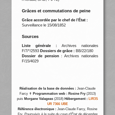
Grâces et commutations de peine
Grâce accordée par le chef de l’État :
Surveillance le 15/08/1852
Sources
Liste générale :
Archives nationales
F/7/*/2593
Dossiers de grâce :
BB/22/180
Dossier de pension
: Archives nationales
F/15/4029
Réalisation de la base de données :
Jean-Claude
Farcy ✝
Programmation web :
Rosine Fry
(2013)
puis
Morgane Valageas
(2018)
Hébergement :
LIR3S
UR 7366 UBE
Référence électronique :
Jean-Claude Farcy, Rosine
Fry,
Poursuivis à la suite du coup d’État de décembre