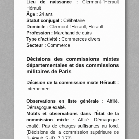
Lieu de naissance :
Clermont-l'Hérault
Hérault
Âge :
24 ans
Statut conjugal :
Célibataire
Domicile :
Clermont-l'Hérault, Hérault
Profession :
Marchand de cuirs
Type d’activité :
Commerces divers
Secteur :
Commerce
Décisions des commissions mixtes
départementales et des commissions
militaires de Paris
Décision de la commission mixte Hérault :
Internement
Observations en liste générale :
Affilié.
Démagogue exalté.
Motifs et observations dans l’État de la
commission mixte :
Affilié. Démagogue
exalté. Pas de charges suffisantes au fond.
(Décisions de la commission supérieure de
l'Hérault, SHD, 7 J 72)